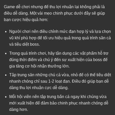
Game dễ chơi nhưng để thu lợi nhuận lại không phải là
điều dễ dàng. Một vài mẹo chinh phục dưới đây sẽ giúp
bạn cược hiệu quả hơn:
Người chơi nên điều chỉnh mức đạn hợp lý và lựa chọn
vũ khí phù hợp để tối ưu hiệu quả trong quá trình săn cá
và tiêu diệt boss.
Trong quá trình chơi, hãy tận dụng các vật phẩm hỗ trợ
đúng thời điểm và chú ý đến sự xuất hiện của boss để
gia tăng cơ hội nhận thưởng lớn.
Tập trung săn những chú cá vừa, nhỏ để có thể tiêu diệt
nhanh chóng chỉ sau 1-2 loạt đạn. Điều đó giúp bạn dễ
dàng thu lợi nhuận cực dễ dàng.
Mỗi hội viên nên tập trung bắn cá ngay khi chúng vừa
mới xuất hiện để đảm bảo chinh phục nhanh chóng dễ
dàng hơn.