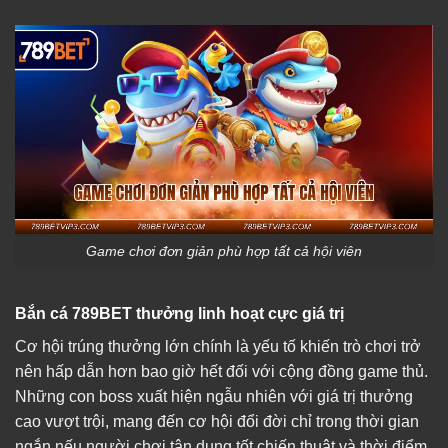
Game chơi đơn giản phù hợp tất cả hội viên
Bắn cá 789BET thưởng linh hoạt cực giá trị
Cơ hội trúng thưởng lớn chính là yếu tố khiến trò chơi trở
nên hấp dẫn hơn bao giờ hết đối với cộng đồng game thủ.
Những con boss xuất hiện ngẫu nhiên với giá trị thưởng
cao vượt trội, mang đến cơ hội đổi đời chỉ trong thời gian
ngắn nếu người chơi tận dụng tốt chiến thuật và thời điểm