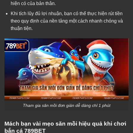
hiện có của bản thân.
Khi tích lũy đủ lợi nhuận, bạn có thể thực hiện rút tiền
theo quy định của nền tảng một cách nhanh chóng và
thuận tiện.
Tham gia săn mồi đơn giản dễ dàng chỉ 1 phút
Mách bạn vài mẹo săn mồi hiệu quả khi chơi
bắn cá 789BET