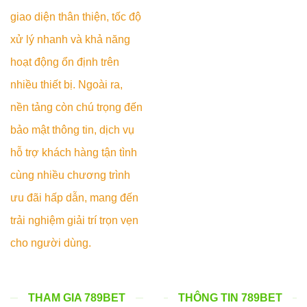
giao diện thân thiện, tốc độ
xử lý nhanh và khả năng
hoạt động ổn định trên
nhiều thiết bị. Ngoài ra,
nền tảng còn chú trọng đến
bảo mật thông tin, dịch vụ
hỗ trợ khách hàng tận tình
cùng nhiều chương trình
ưu đãi hấp dẫn, mang đến
trải nghiệm giải trí trọn vẹn
cho người dùng.
THAM GIA 789BET
THÔNG TIN 789BET