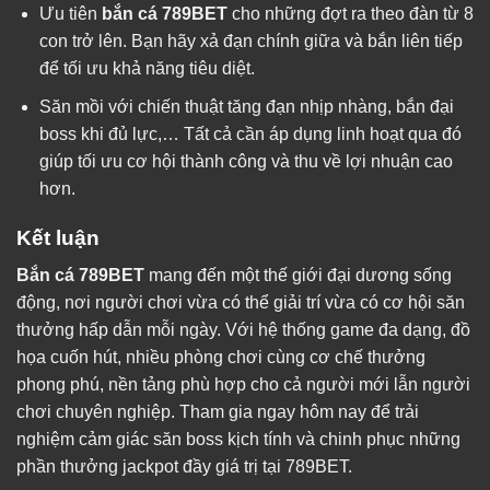
Ưu tiên
bắn cá 789BET
cho những đợt ra theo đàn từ 8
con trở lên. Bạn hãy xả đạn chính giữa và bắn liên tiếp
để tối ưu khả năng tiêu diệt.
Săn mồi với chiến thuật tăng đạn nhịp nhàng, bắn đại
boss khi đủ lực,… Tất cả cần áp dụng linh hoạt qua đó
giúp tối ưu cơ hội thành công và thu về lợi nhuận cao
hơn.
Kết luận
Bắn cá 789BET
mang đến một thế giới đại dương sống
động, nơi người chơi vừa có thể giải trí vừa có cơ hội săn
thưởng hấp dẫn mỗi ngày. Với hệ thống game đa dạng, đồ
họa cuốn hút, nhiều phòng chơi cùng cơ chế thưởng
phong phú, nền tảng phù hợp cho cả người mới lẫn người
chơi chuyên nghiệp. Tham gia ngay hôm nay để trải
nghiệm cảm giác săn boss kịch tính và chinh phục những
phần thưởng jackpot đầy giá trị tại 789BET.