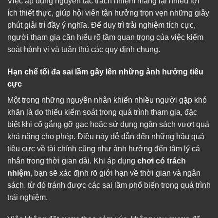
Việc áp dụng nguyên tắc trách nhiệm
mang lại nhiều lợi
ích thiết thực, giúp hội viên tận hưởng trọn vẹn những giây
phút giải trí đầy ý nghĩa. Để duy trì trải nghiệm tích cực,
người tham gia cần hiểu rõ tầm quan trọng của việc kiểm
soát hành vi và tuân thủ các quy định chung.
Hạn chế tối đa sai lầm gây lên những ảnh hưởng tiêu
cực
Một trong những nguyên nhân khiến nhiều người gặp khó
khăn là do thiếu kiểm soát trong quá trình tham gia, đặc
biệt khi cố gắng gỡ gạc hoặc sử dụng ngân sách vượt quá
khả năng cho phép. Điều này dễ dẫn đến những hậu quả
tiêu cực về tài chính cũng như ảnh hưởng đến tâm lý cá
nhân trong thời gian dài. Khi áp dụng
chơi có trách
nhiệm
, bạn sẽ xác định rõ giới hạn về thời gian và ngân
sách, từ đó tránh được các sai lầm phổ biến trong quá trình
trải nghiệm.