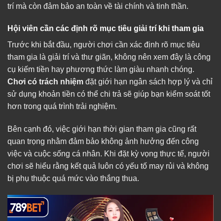
trí mà còn đảm bảo an toàn về tài chính và tinh thần.
Hội viên cần các định rõ mục tiêu giải trí khi tham gia
Trước khi bắt đầu, người chơi cần xác định rõ mục tiêu
tham gia là giải trí và thư giãn, không nên xem đây là công
cụ kiếm tiền hay phương thức làm giàu nhanh chóng.
Chơi có trách nhiệm
đặt giới hạn ngân sách hợp lý và chỉ
sử dụng khoản tiền có thể chi trả sẽ giúp bạn kiểm soát tốt
hơn trong quá trình trải nghiệm.
Bên cạnh đó, việc giới hạn thời gian tham gia cũng rất
quan trọng nhằm đảm bảo không ảnh hưởng đến công
việc và cuộc sống cá nhân. Khi đặt kỳ vọng thực tế, người
chơi sẽ hiểu rằng kết quả luôn có yếu tố may rủi và không
bị phụ thuộc quá mức vào thắng thua.