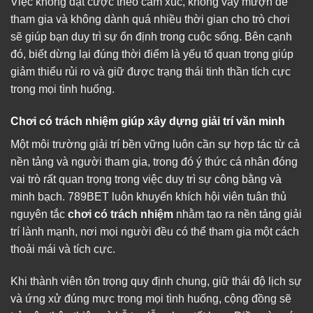
Việc không đặt cược theo cảm xúc, không vay mượn để
tham gia và không dành quá nhiều thời gian cho trò chơi
sẽ giúp bạn duy trì sự ổn định trong cuộc sống. Bên cạnh
đó, biết dừng lại đúng thời điểm là yếu tố quan trọng giúp
giảm thiểu rủi ro và giữ được trạng thái tinh thần tích cực
trong mọi tình huống.
Chơi có trách nhiệm giúp xây dựng giải trí văn minh
Một môi trường giải trí bền vững luôn cần sự hợp tác từ cả
nền tảng và người tham gia, trong đó ý thức cá nhân đóng
vai trò rất quan trọng trong việc duy trì sự công bằng và
minh bạch. 789BET luôn khuyến khích hội viên tuân thủ
nguyên tắc
chơi có trách nhiệm
nhằm tạo ra nền tảng giải
trí lành mạnh, nơi mọi người đều có thể tham gia một cách
thoải mái và tích cực.
Khi thành viên tôn trọng quy định chung, giữ thái độ lịch sự
và ứng xử đúng mực trong mọi tình huống, cộng đồng sẽ