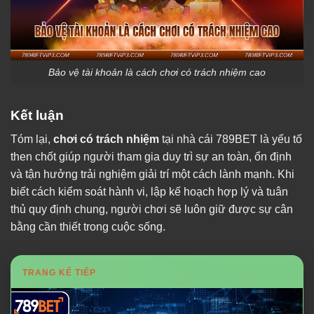
Bảo vệ tài khoản là cách chơi có trách nhiệm cao
Kết luận
Tóm lại,
chơi có trách nhiệm
tại nhà cái 789BET là yếu tố
then chốt giúp người tham gia duy trì sự an toàn, ổn định
và tận hưởng trải nghiệm giải trí một cách lành mạnh. Khi
biết cách kiểm soát hành vi, lập kế hoạch hợp lý và tuân
thủ quy định chung, người chơi sẽ luôn giữ được sự cân
bằng cần thiết trong cuộc sống.
TRANG KẾ TIẾP