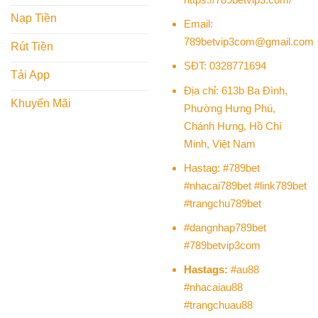
Nạp Tiền
Email:
789betvip3com@gmail.com
Rút Tiền
SĐT: 0328771694
Tải App
Địa chỉ: 613b Ba Đình,
Khuyến Mãi
Phường Hưng Phú,
Chánh Hưng, Hồ Chí
Minh, Việt Nam
Hastag: #789bet
#nhacai789bet #link789bet
#trangchu789bet
#dangnhap789bet
#789betvip3com
Hastags:
#au88
#nhacaiau88
#trangchuau88