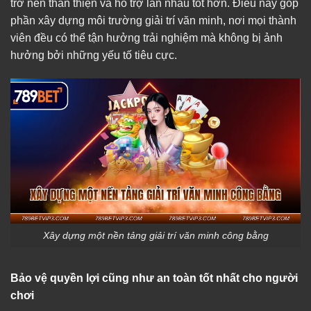
trở nên thân thiện và hỗ trợ lẫn nhau tốt hơn. Điều này góp
phần xây dựng môi trường giải trí văn minh, nơi mọi thành
viên đều có thể tận hưởng trải nghiệm mà không bị ảnh
hưởng bởi những yếu tố tiêu cực.
Xây dựng một nền tảng giải trí văn minh công bằng
Bảo vệ quyền lợi cũng như an toàn tốt nhất cho người
chơi