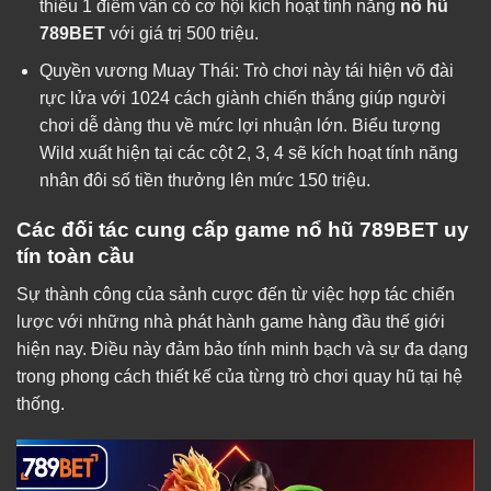
thiểu 1 điểm vẫn có cơ hội kích hoạt tính năng
nổ hũ
789BET
với giá trị 500 triệu.
Quyền vương Muay Thái: Trò chơi này tái hiện võ đài
rực lửa với 1024 cách giành chiến thắng giúp người
chơi dễ dàng thu về mức lợi nhuận lớn. Biểu tượng
Wild xuất hiện tại các cột 2, 3, 4 sẽ kích hoạt tính năng
nhân đôi số tiền thưởng lên mức 150 triệu.
Các đối tác cung cấp game nổ hũ 789BET uy
tín toàn cầu
Sự thành công của sảnh cược đến từ việc hợp tác chiến
lược với những nhà phát hành game hàng đầu thế giới
hiện nay. Điều này đảm bảo tính minh bạch và sự đa dạng
trong phong cách thiết kế của từng trò chơi quay hũ tại hệ
thống.