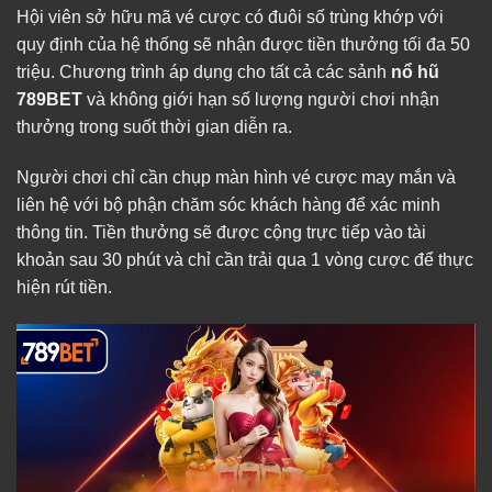
Hội viên sở hữu mã vé cược có đuôi số trùng khớp với
quy định của hệ thống sẽ nhận được tiền thưởng tối đa 50
triệu. Chương trình áp dụng cho tất cả các sảnh
nổ hũ
789BET
và không giới hạn số lượng người chơi nhận
thưởng trong suốt thời gian diễn ra.
Người chơi chỉ cần chụp màn hình vé cược may mắn và
liên hệ với bộ phận chăm sóc khách hàng để xác minh
thông tin. Tiền thưởng sẽ được cộng trực tiếp vào tài
khoản sau 30 phút và chỉ cần trải qua 1 vòng cược để thực
hiện rút tiền.