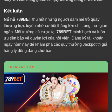
Kết luận
Nổ hũ 789BET
thu hút những người đam mê trò quay
thưởng trực tuyến nhờ cơ hội thắng lớn chỉ trong thời gian
ngắn. Môi trường cá cược tại
789BET
minh bạch và luôn
ưu tiên bảo vệ quyền lợi của hội viên. Đăng ký tài khoản
ngay hôm nay để khám phá các quỹ thưởng Jackpot trị giá
hàng tỷ đồng đang chờ bạn.
TRANG KẾ TIẾP