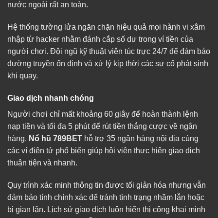
nước ngoài rất an toàn.
Hệ thống tường lửa ngăn chặn hiệu quả mọi hành vi xâm
nhập từ hacker nhằm đánh cắp số dư trong ví tiền của
người chơi. Đội ngũ kỹ thuật viên túc trực 24/7 để đảm bảo
đường truyền ổn định và xử lý kịp thời các sự cố phát sinh
khi quay.
Giao dịch nhanh chóng
Người chơi chỉ mất khoảng 60 giây để hoàn thành lệnh
nạp tiền và tối đa 5 phút để rút tiền thắng cược về ngân
hàng.
Nổ hũ 789BET
hỗ trợ 35 ngân hàng nội địa cùng
các ví điện tử phổ biến giúp hội viên thực hiện giao dịch
thuận tiện và nhanh.
Quy trình xác minh thông tin được tối giản hóa nhưng vẫn
đảm bảo tính chính xác để tránh tình trạng nhầm lẫn hoặc
bị gian lận. Lịch sử giao dịch luôn hiển thị công khai minh