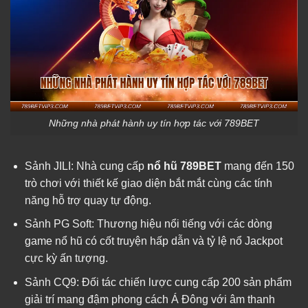
Những nhà phát hành uy tín hợp tác với 789BET
Sảnh JILI: Nhà cung cấp
nổ hũ 789BET
mang đến 150
trò chơi với thiết kế giao diện bắt mắt cùng các tính
năng hỗ trợ quay tự động.
Sảnh PG Soft: Thương hiệu nổi tiếng với các dòng
game nổ hũ có cốt truyện hấp dẫn và tỷ lệ nổ Jackpot
cực kỳ ấn tượng.
Sảnh CQ9: Đối tác chiến lược cung cấp 200 sản phẩm
giải trí mang đậm phong cách Á Đông với âm thanh