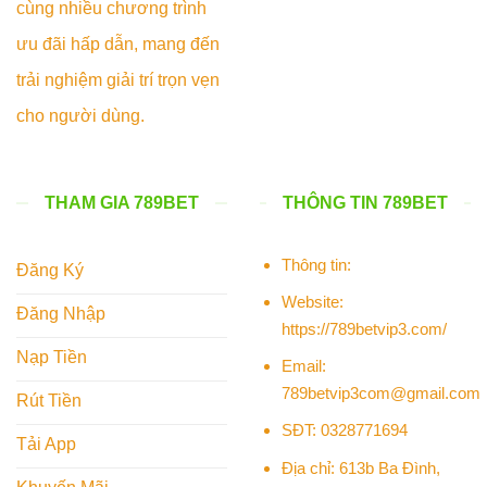
cùng nhiều chương trình
ưu đãi hấp dẫn, mang đến
trải nghiệm giải trí trọn vẹn
cho người dùng.
THAM GIA 789BET
THÔNG TIN 789BET
Thông tin:
Đăng Ký
Website:
Đăng Nhập
https://789betvip3.com/
Nạp Tiền
Email:
789betvip3com@gmail.com
Rút Tiền
SĐT: 0328771694
Tải App
Địa chỉ: 613b Ba Đình,