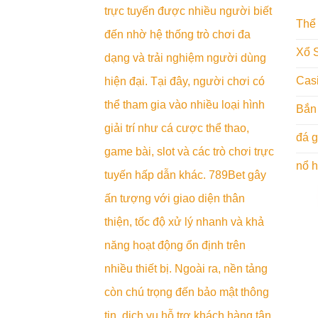
trực tuyến được nhiều người biết
Thể
đến nhờ hệ thống trò chơi đa
Xổ 
dạng và trải nghiệm người dùng
Cas
hiện đại. Tại đây, người chơi có
thể tham gia vào nhiều loại hình
Bắn
giải trí như cá cược thể thao,
đá 
game bài, slot và các trò chơi trực
nổ 
tuyến hấp dẫn khác. 789Bet gây
ấn tượng với giao diện thân
thiện, tốc độ xử lý nhanh và khả
năng hoạt động ổn định trên
nhiều thiết bị. Ngoài ra, nền tảng
còn chú trọng đến bảo mật thông
tin, dịch vụ hỗ trợ khách hàng tận