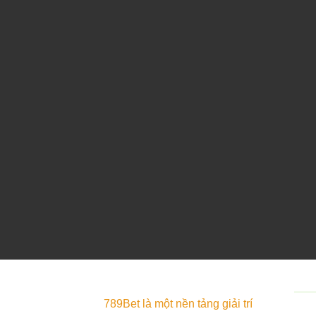
789Bet là một nền tảng giải trí