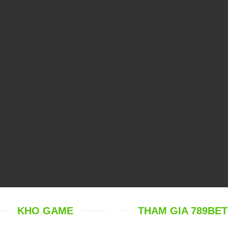
KHO GAME
THAM GIA 789BET