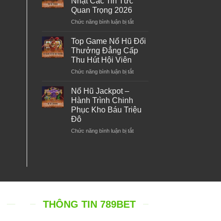
Nhật Các Tin Tức
Từ
–
Quan Trọng 2026
Chuyên
Thương
Chức năng bình luận bị tắt
Gia
ở
Hiệu
Trụ
Cá
Sở
Cược
Top Game Nổ Hũ Đổi
789Bet
Uy
Thưởng Đẳng Cấp
–
Tín
Thu Hút Hội Viên
Cập
Chất
Chức năng bình luận bị tắt
ở
Nhật
Lượng
Top
Các
Game
Tin
Nổ Hũ Jackpot –
Nổ
Tức
Hành Trình Chinh
Hũ
Quan
Phục Kho Báu Triệu
Đổi
Trọng
Đô
Thưởng
2026
Đẳng
Chức năng bình luận bị tắt
ở
Cấp
Nổ
Thu
Hũ
Hút
Jackpot
Hội
–
Viên
Hành
Trình
Chinh
Phục
THÔNG TIN 789BET
Kho
Báu