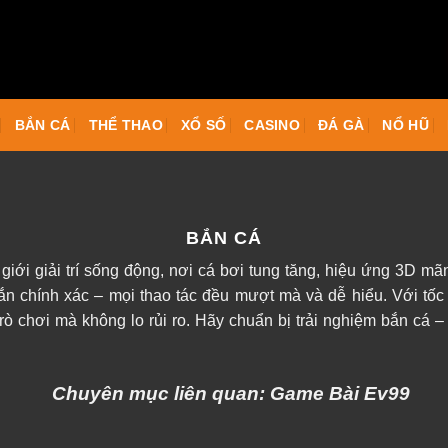
BẮN CÁ
THỂ THAO
XỔ SỐ
CASINO
ĐÁ GÀ
NỔ HŨ
BẮN CÁ
iới giải trí sống động, nơi cá bơi tung tăng, hiệu ứng 3D mã
ắn chính xác – mọi thao tác đều mượt mà và dễ hiểu. Với tốc
rò chơi mà không lo rủi ro. Hãy chuẩn bị trải nghiệm bắn cá 
Chuyên mục liên quan:
Game Bài Ev99