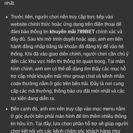
nhất.
Trước tiên, người chơi nên truy cập trực tiếp vào
website chính thức hoặc ứng dụng trên điện thoại để
đảm bảo thông tin
khuyến mãi 789BET
chính xác và
đầy đủ. Sau khi mở trình duyệt hoặc app, anh em tiến
hành đăng nhập bằng tài khoản đã đăng ký để vào hệ
thống. Khi đã vào giao diện chính, người chơi cần chú ý
đến các khu vực hiển thị thông tin quan trọng. Tại màn
hình chính, anh em có thể dễ dàng tìm thấy các mục hỗ
trợ cập nhật khuyến mãi như group chat và kênh nhận
code thường nằm ở góc trên bên trái. Đây là nơi cung
cấp các mã thưởng, thông báo ưu đãi mới nhất và các
sự kiện đang diễn ra.
Bên cạnh đó, anh em nên truy cập vào mục menu nằm
ở góc dưới bên phải màn hình để tìm thêm nhiều thông
tin hữu ích. Tại đây, lựa chọn phần hỗ trợ sẽ giúp người
chơi kết nối với các kênh chăm sóc khách hàng như