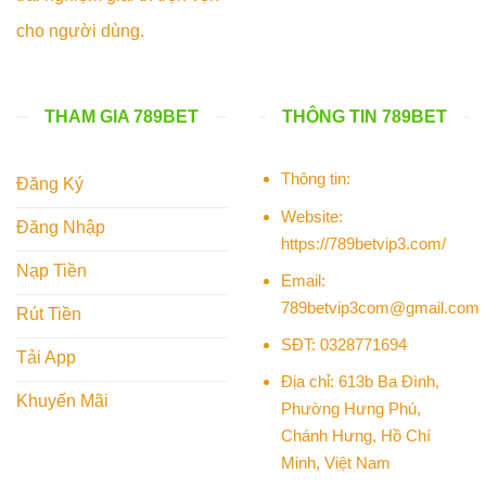
cho người dùng.
THAM GIA 789BET
THÔNG TIN 789BET
Thông tin:
Đăng Ký
Website:
Đăng Nhập
https://789betvip3.com/
Nạp Tiền
Email:
789betvip3com@gmail.com
Rút Tiền
SĐT: 0328771694
Tải App
Địa chỉ: 613b Ba Đình,
Khuyến Mãi
Phường Hưng Phú,
Chánh Hưng, Hồ Chí
Minh, Việt Nam