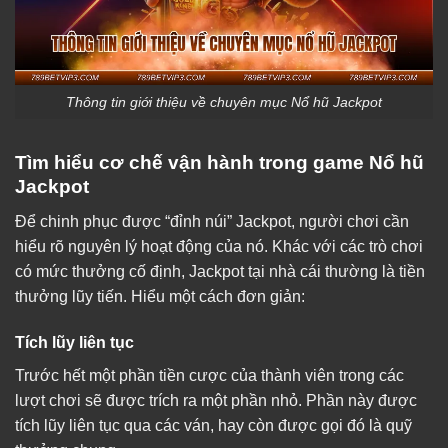
Thông tin giới thiệu về chuyên mục Nổ hũ Jackpot
Tìm hiểu cơ chế vận hành trong game Nổ hũ
Jackpot
Để chinh phục được “đỉnh núi” Jackpot, người chơi cần
hiểu rõ nguyên lý hoạt động của nó. Khác với các trò chơi
có mức thưởng cố định, Jackpot tại nhà cái thường là tiền
thưởng lũy tiến. Hiểu một cách đơn giản:
Tích lũy liên tục
Trước hết một phần tiền cược của thành viên trong các
lượt chơi sẽ được trích ra một phần nhỏ. Phần này được
tích lũy liên tục qua các ván, hay còn được gọi đó là quỹ