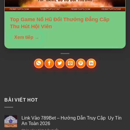
Top Game Nổ Hũ Đổi Thưởng Đẳng Cấp
Thu Hút Hội Viên
Xem tiếp →
BÀI VIẾT HOT
Link Vào 789Bet – Hướng Dẫn Truy Cập Uy Tín
An Toàn 2026