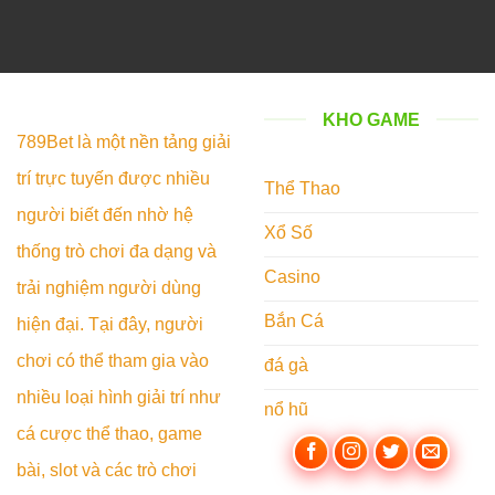
2026
Jackpot
Cấp
–
Thu
Hành
Hút
Trình
Hội
Chinh
Viên
Phục
KHO GAME
Kho
789Bet là một nền tảng giải
Báu
Triệu
trí trực tuyến được nhiều
Đô
Thể Thao
người biết đến nhờ hệ
Xổ Số
thống trò chơi đa dạng và
Casino
trải nghiệm người dùng
Bắn Cá
hiện đại. Tại đây, người
chơi có thể tham gia vào
đá gà
nhiều loại hình giải trí như
nổ hũ
cá cược thể thao, game
bài, slot và các trò chơi