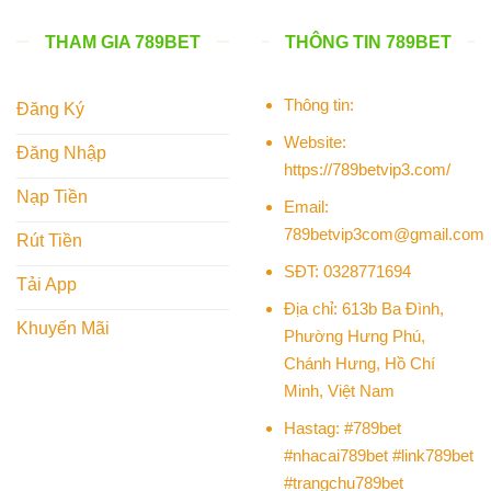
THAM GIA 789BET
THÔNG TIN 789BET
Thông tin:
Đăng Ký
Website:
Đăng Nhập
https://789betvip3.com/
Nạp Tiền
Email:
789betvip3com@gmail.com
Rút Tiền
SĐT: 0328771694
Tải App
Địa chỉ: 613b Ba Đình,
Khuyến Mãi
Phường Hưng Phú,
Chánh Hưng, Hồ Chí
Minh, Việt Nam
Hastag: #789bet
#nhacai789bet #link789bet
#trangchu789bet