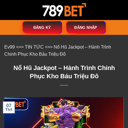
Bỏ
qua
nội
dung
ĐĂNG KÝ
ĐĂNG NHẬP
Ev99
=>>
TIN TỨC
=>>
Nổ Hũ Jackpot – Hành Trình
Chinh Phục Kho Báu Triệu Đô
Nổ Hũ Jackpot – Hành Trình Chinh
Phục Kho Báu Triệu Đô
07
Th4