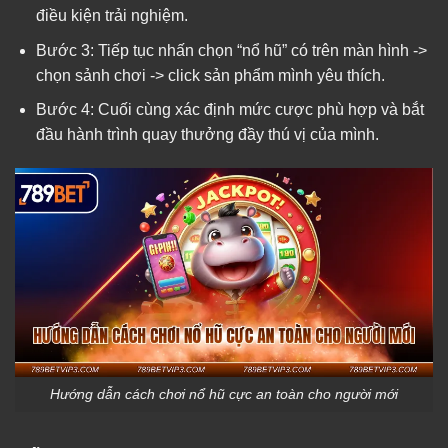
điều kiện trải nghiệm.
Bước 3: Tiếp tục nhấn chọn “nổ hũ” có trên màn hình ->
chọn sảnh chơi -> click sản phẩm mình yêu thích.
Bước 4: Cuối cùng xác định mức cược phù hợp và bắt
đầu hành trình quay thưởng đầy thú vị của mình.
Hướng dẫn cách chơi nổ hũ cực an toàn cho người mới