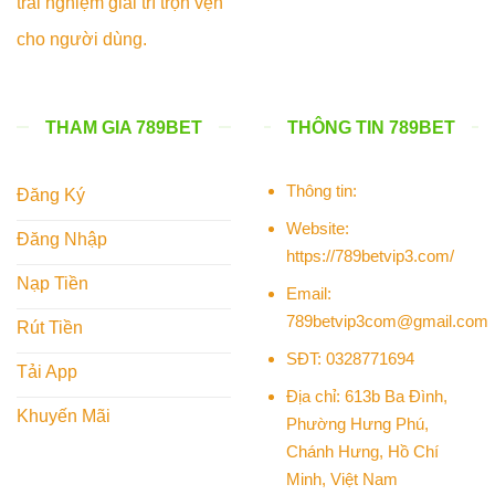
trải nghiệm giải trí trọn vẹn
cho người dùng.
THAM GIA 789BET
THÔNG TIN 789BET
Thông tin:
Đăng Ký
Website:
Đăng Nhập
https://789betvip3.com/
Nạp Tiền
Email:
789betvip3com@gmail.com
Rút Tiền
SĐT: 0328771694
Tải App
Địa chỉ: 613b Ba Đình,
Khuyến Mãi
Phường Hưng Phú,
Chánh Hưng, Hồ Chí
Minh, Việt Nam