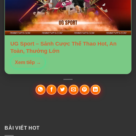
UG Sport – Sảnh Cược Thể Thao Hot, An
Toàn, Thưởng Lớn
Xem tiếp →
BÀI VIẾT HOT