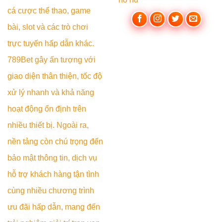
cá cược thể thao, game
bài, slot và các trò chơi
trực tuyến hấp dẫn khác.
789Bet gây ấn tượng với
giao diện thân thiện, tốc độ
xử lý nhanh và khả năng
hoạt động ổn định trên
nhiều thiết bị. Ngoài ra,
nền tảng còn chú trọng đến
bảo mật thông tin, dịch vụ
hỗ trợ khách hàng tận tình
cùng nhiều chương trình
ưu đãi hấp dẫn, mang đến