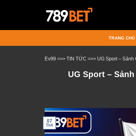
Bỏ
qua
nội
dung
TRANG CHỦ
Ev99
=>>
TIN TỨC
=>>
UG Sport – Sảnh
UG Sport – Sảnh
07
Th4