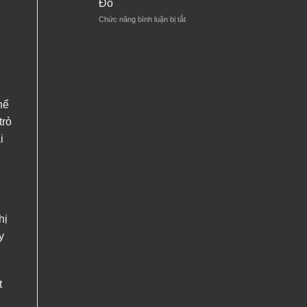
Đô
Thưởng
2026
Đẳng
Chức năng bình luận bị tắt
ở
Cấp
Nổ
Thu
Hũ
Hút
Jackpot
Hội
–
Viên
Hành
Trình
Chinh
hể
Phục
trò
Kho
Báu
i
Triệu
Đô
hị
y
t