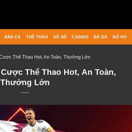
BẮN CÁ
THỂ THAO
XỔ SỐ
CASINO
ĐÁ GÀ
NỔ HŨ
 Cược Thể Thao Hot, An Toàn, Thưởng Lớn
 Cược Thể Thao Hot, An Toàn,
Thưởng Lớn