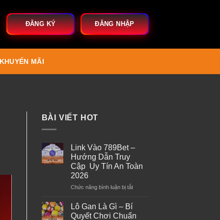
ĐĂNG KÝ
ĐĂNG NHẬP
KHUYẾN MÃI
BÀI VIẾT HOT
Link Vào 789Bet –
Hướng Dẫn Truy
Cập Uy Tín An Toàn
2026
Chức năng bình luận bị tắt
ở
Link
Vào
Lô Gan Là Gì – Bí
789Bet
Quyết Chơi Chuẩn