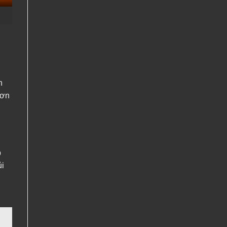
n
hơn
p
ủi