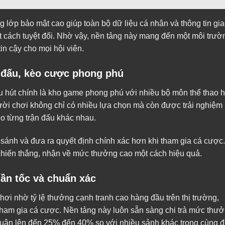
g lớp bảo mật cao giúp toàn bộ dữ liệu cá nhân và thông tin gi
 cách tuyệt đối. Nhờ vậy, nền tảng này mang đến một môi trườ
n cậy cho mọi hội viên.
n đấu, kèo cược phong phú
hu hút chính là kho game phong phú với nhiều bộ môn thể thao 
ời chơi không chỉ có nhiều lựa chọn mà còn được trải nghiệm
o từng trận đấu khác nhau.
 sánh và đưa ra quyết định chính xác hơn khi tham gia cá cược.
 chiến thắng, nhận về mức thưởng cao một cách hiệu quả.
hần tốc và chuẩn xác
ơi nhờ tỷ lệ thưởng cạnh tranh cao hàng đầu trên thị trường,
 tham gia cá cược. Nền tảng này luôn sẵn sàng chi trả mức thư
nhuận lên đến 25% đến 40% so với nhiều sảnh khác trong cùng đ