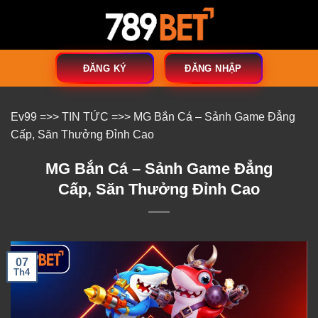
Bỏ
qua
nội
dung
ĐĂNG KÝ
ĐĂNG NHẬP
Ev99
=>>
TIN TỨC
=>>
MG Bắn Cá – Sảnh Game Đẳng
Cấp, Săn Thưởng Đỉnh Cao
MG Bắn Cá – Sảnh Game Đẳng
Cấp, Săn Thưởng Đỉnh Cao
07
Th4