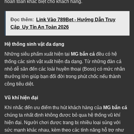
hoàn toàn khác biệt cho khách hàng.
Đọc thêm:
Link Vào 789Bet - Hướng Dẫn Truy
Cập Uy Tín An Toàn 2026
Hệ thống sinh vật đa dạng
Những siêu phẩm xuất hiện tại
MG bắn cá
đều có hệ
thống các sinh vật xuất hiện đa dạng. Từ những đàn cá
nhỏ dễ săn đến các loài huyền thoại (Boss) có mức nhân
thưởng lớn giúp bạn đổi đời trong phút chốc nếu thành
công tiêu diệt.
Vũ khí hiện đại
Khi nhắc đến ưu điểm thu hút khách hàng của
MG bắn cá
chúng ta nhất định không được bỏ qua hệ thống vũ khí
hiện đại. Người chơi được trang bị nhiều loại súng với
sức mạnh khác nhau, kèm theo các tính năng hỗ trợ như