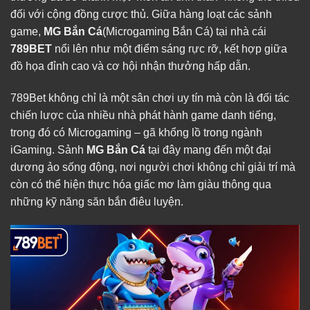
đối với cộng đồng cược thủ. Giữa hàng loạt các sảnh
game,
MG Bắn Cá
(Microgaming Bắn Cá) tại nhà cái
789BET
nổi lên như một điểm sáng rực rỡ, kết hợp giữa
đồ họa đỉnh cao và cơ hội nhận thưởng hấp dẫn.
789Bet không chỉ là một sân chơi uy tín mà còn là đối tác
chiến lược của nhiều nhà phát hành game danh tiếng,
trong đó có Microgaming – gã khổng lồ trong ngành
iGaming. Sảnh
MG Bắn Cá
tại đây mang đến một đại
dương ảo sống động, nơi người chơi không chỉ giải trí mà
còn có thể hiện thực hóa giấc mơ làm giàu thông qua
những kỹ năng săn bắn điêu luyện.