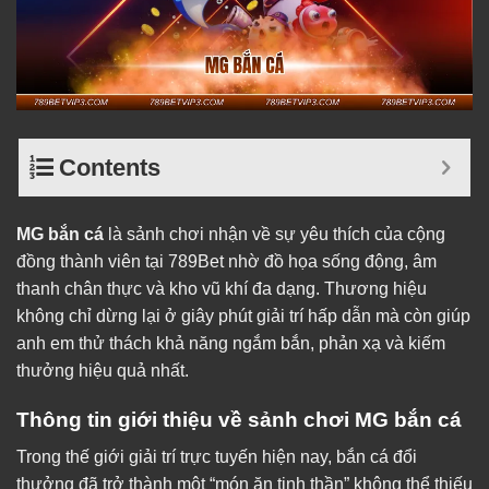
Contents
MG bắn cá
là sảnh chơi nhận về sự yêu thích của cộng
đồng thành viên tại 789Bet nhờ đồ họa sống động, âm
thanh chân thực và kho vũ khí đa dạng. Thương hiệu
không chỉ dừng lại ở giây phút giải trí hấp dẫn mà còn giúp
anh em thử thách khả năng ngắm bắn, phản xạ và kiếm
thưởng hiệu quả nhất.
Thông tin giới thiệu về sảnh chơi MG bắn cá
Trong thế giới giải trí trực tuyến hiện nay, bắn cá đổi
thưởng đã trở thành một “món ăn tinh thần” không thể thiếu