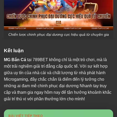
Chiến lược chinh phục đại dương cực hiệu quả từ chuyên gia
Kết luận
MG Bắn Cá
tại 789BET không chỉ là một trò chơi, mà là
một trải nghiệm giải trí đẳng cấp quốc tế. Với sự kết hợp
giữa uy tín của nhà cái và chất lượng từ nhà phát hành
Microgaming, đây chắc chắn là điểm đến lý tưởng cho
những ai đam mê chinh phục đại dương Nhanh tay truy
cập và tham gia ngay hôm nay để tận hưởng khoảnh khắc
giải trí thú vị với phần thưởng lớn cho mình!
BÀI VIẾT TIẾP THEO