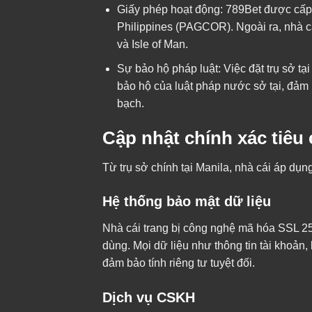
Giấy phép hoạt động: 789Bet được cấp ph
Philippines (PAGCOR). Ngoài ra, nhà 
và Isle of Man.
Sự bảo hộ pháp luật: Việc đặt trụ sở t
bảo hộ của luật pháp nước sở tại, đảm
bạch.
Cập nhật chính xác tiêu
Từ trụ sở chính tại Manila, nhà cái áp dụn
Hệ thống bảo mật dữ liệu
Nhà cái trang bị công nghệ mã hóa SSL 256
dùng. Mọi dữ liệu như thông tin tài khoản,
đảm bảo tính riêng tư tuyệt đối.
Dịch vụ CSKH