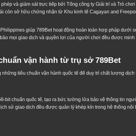
ép và giám sát trực tiếp bởi Tổng công ty Giải trí và Trò chơi
cái còn sở hữu chứng nhận từ Khu kinh tế Cagayan and Freepor
ại Philippines giúp 789Bet hoạt động hoàn toàn hợp pháp dưới 
 bảo mọi giao dịch và quyền lợi của người chơi đều được minh
 chuẩn vận hành từ trụ sở 789Bet
g những tiêu chuẩn vận hành quốc tế để duy trì chất lượng dịch 
-bit chuẩn quốc tế, tạo ra bức tường lửa bảo vệ thông tin ngư
 lịch sử giao dịch đều được quản lý khép kín trong hệ thống nội 