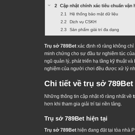
Cập nhật chính xác tiêu chuẩn vận 
Hệ thống bảo mật dữ liệu
Dịch vụ CSKH
Sản phẩm giải trí đa dạng
Hệ thống máy chủ server
Tầm nhìn chiến lược từ trung tâm đ
Trụ sở 789Bet
xác định rõ ràng không chỉ
minh chứng cho sự đầu tư nghiêm túc của 
Kết luận
ngũ quản lý, phát triển hạ tầng kỹ thuật 
nghiệm của người chơi đều được xử lý nh
Chi tiết về trụ sở 789Be
Những thông tin cập nhật rõ ràng nhất về
t
hơn khi tham gia giải trí tại nền tảng.
Trụ sở 789Bet hiện tại
Trụ sở 789Bet
hiện đang đặt tại tòa nhà 