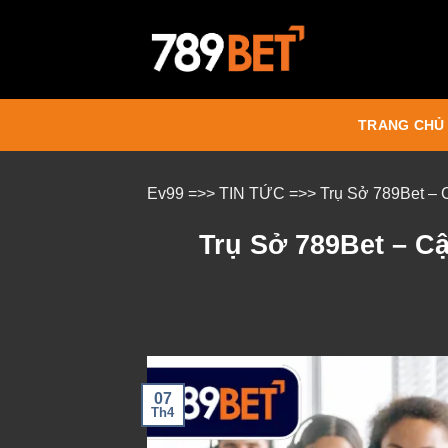
Bỏ
qua
nội
dung
TRANG CHỦ
Ev99
=>>
TIN TỨC
=>>
Trụ Sở 789Bet – 
Trụ Sở 789Bet – C
07
Th4