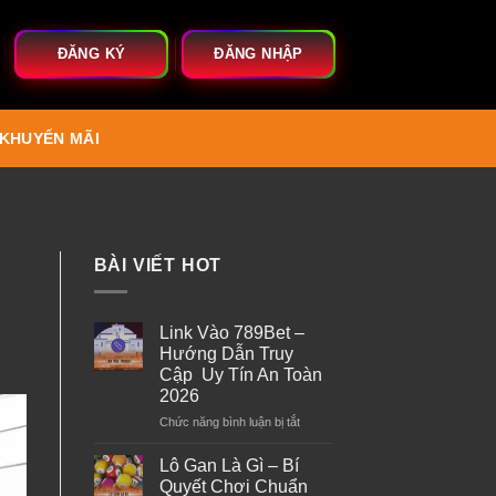
ĐĂNG KÝ
ĐĂNG NHẬP
KHUYẾN MÃI
BÀI VIẾT HOT
Link Vào 789Bet –
Hướng Dẫn Truy
Cập Uy Tín An Toàn
2026
Chức năng bình luận bị tắt
ở
Link
Vào
Lô Gan Là Gì – Bí
789Bet
Quyết Chơi Chuẩn