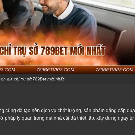
tin địa chỉ trụ sở 789Bet mới nhất
ảng cũng đã tạo nên dịch vụ chất lượng, sản phẩm đẳng cấp qua
ở pháp lý quan trọng mà nhà cái đã thiết lập, xây dựng ngay từ