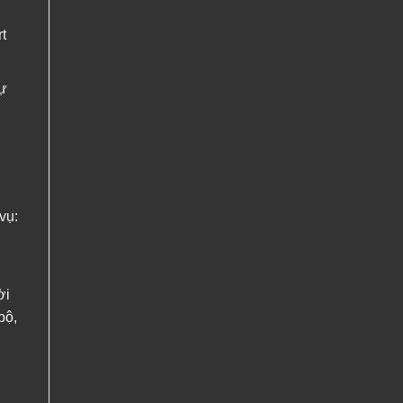
t
sự
vụ:
ời
bộ,