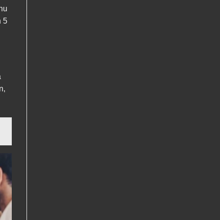
nhu
n 5
à
n,