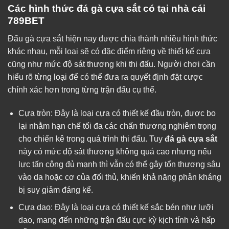
Các hình thức đá gà cựa sắt có tại nhà cái
789BET
Đấu gà cựa sắt hiện nay được chia thành nhiều hình thức
khác nhau, mỗi loại sẽ có đặc điểm riêng về thiết kế cựa
cũng như mức độ sát thương khi thi đấu. Người chơi cần
hiểu rõ từng loại để có thể đưa ra quyết định đặt cược
chính xác hơn trong từng trận đấu cụ thể.
Cựa tròn: Đây là loại cựa có thiết kế đầu tròn, được bo
lại nhằm hạn chế tối đa các chấn thương nghiêm trọng
cho chiến kê trong quá trình thi đấu. Tuy
đá gà cựa sắt
này có mức độ sát thương không quá cao nhưng nếu
lực tấn công đủ mạnh thì vẫn có thể gây tổn thương sâu
vào da hoặc cơ của đối thủ, khiến khả năng phản kháng
bị suy giảm đáng kể.
Cựa dao: Đây là loại cựa có thiết kế sắc bén như lưỡi
dao, mang đến những trận đấu cực kỳ kịch tính và hấp