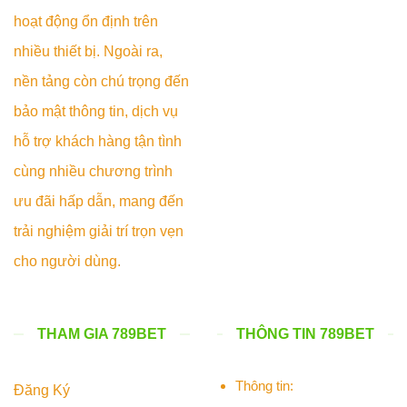
hoạt động ổn định trên
nhiều thiết bị. Ngoài ra,
nền tảng còn chú trọng đến
bảo mật thông tin, dịch vụ
hỗ trợ khách hàng tận tình
cùng nhiều chương trình
ưu đãi hấp dẫn, mang đến
trải nghiệm giải trí trọn vẹn
cho người dùng.
THAM GIA 789BET
THÔNG TIN 789BET
Thông tin:
Đăng Ký