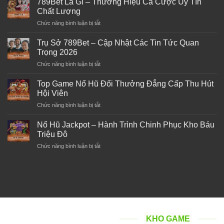
789Bet Là Gì – Thương Hiệu Cá Cược Uy Tín
Truy
Là
Cập
Chất Lượng
Gì
Uy
Chức năng bình luận bị tắt
ở
–
Tín
789Bet
Bí
An
Là
Trụ Sở 789Bet – Cập Nhật Các Tin Tức Quan
Quyết
Toàn
Gì
Chơi
Trọng 2026
2026
–
Chuẩn
Chức năng bình luận bị tắt
ở
Thương
Đến
Trụ
Hiệu
Từ
Sở
Top Game Nổ Hũ Đổi Thưởng Đẳng Cấp Thu Hút
Cá
Chuyên
789Bet
Cược
Hội Viên
Gia
–
Uy
Chức năng bình luận bị tắt
ở
Cập
Tín
Top
Nhật
Chất
Game
Nổ Hũ Jackpot – Hành Trình Chinh Phục Kho Báu
Các
Lượng
Nổ
Tin
Triệu Đô
Hũ
Tức
Chức năng bình luận bị tắt
ở
Đổi
Quan
Nổ
Thưởng
Trọng
Hũ
Đẳng
2026
Jackpot
Cấp
–
Thu
Hành
Hút
Trình
Hội
Chinh
Viên
Phục
KHO GAME
Kho