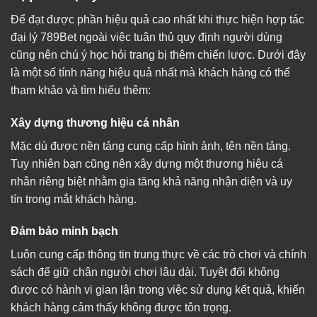
Để đạt được phần hiệu quả cao nhất khi thực hiện hợp tác
đại lý 789Bet ngoài việc tuân thủ quy định người dùng
cũng nên chú ý học hỏi trang bị thêm chiến lược. Dưới đây
là một số tính năng hiệu quả nhất mà khách hàng có thể
tham khảo và tìm hiểu thêm:
Xây dựng thương hiệu cá nhân
Mặc dù được nền tảng cung cấp hình ảnh, tên nền tảng.
Tuy nhiên bạn cũng nên xây dựng một thương hiệu cá
nhân riêng biệt nhằm gia tăng khả năng nhận diện và uy
tín trong mắt khách hàng.
Đảm bảo minh bạch
Luôn cung cấp thông tin trung thực về các trò chơi và chính
sách để giữ chân người chơi lâu dài. Tuyệt đối không
được có hành vi gian lận trong việc sử dụng kết quả, khiến
khách hàng cảm thấy không được tôn trọng.