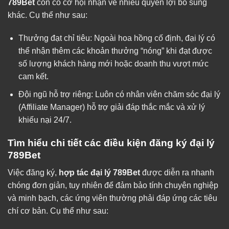
789Bet
còn có cơ hội nhận về nhiều quyền lợi bổ sung
khác. Cụ thể như sau:
Thưởng đạt chỉ tiêu: Ngoài hoa hồng cố định, đại lý có
thể nhận thêm các khoản thưởng “nóng” khi đạt được
số lượng khách hàng mới hoặc doanh thu vượt mức
cam kết.
Đội ngũ hỗ trợ riêng: Luôn có nhân viên chăm sóc đại lý
(Affiliate Manager) hỗ trợ giải đáp thắc mắc và xử lý
khiếu nại 24/7.
Tìm hiểu chi tiết các điều kiện đăng ký đại lý
789Bet
Việc đăng ký,
hợp tác đại lý 789Bet
được diễn ra nhanh
chóng đơn giản, tuy nhiên để đảm bảo tính chuyên nghiệp
và minh bạch, các ứng viên thường phải đáp ứng các tiêu
chí cơ bản. Cụ thể như sau: