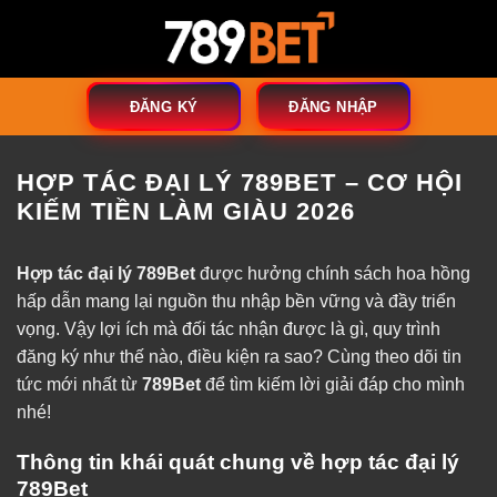
Bỏ
qua
nội
dung
ĐĂNG KÝ
ĐĂNG NHẬP
HỢP TÁC ĐẠI LÝ 789BET – CƠ HỘI
KIẾM TIỀN LÀM GIÀU 2026
Hợp tác đại lý 789Bet
được hưởng chính sách hoa hồng
hấp dẫn mang lại nguồn thu nhập bền vững và đầy triển
vọng. Vậy lợi ích mà đối tác nhận được là gì, quy trình
đăng ký như thế nào, điều kiện ra sao? Cùng theo dõi tin
tức mới nhất từ
789Bet
để tìm kiếm lời giải đáp cho mình
nhé!
Thông tin khái quát chung về hợp tác đại lý
789Bet