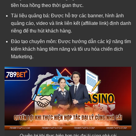
tiền hoa hồng theo thời gian thực.
Tài liệu quảng bá: Được hỗ trợ các banner, hình ảnh
quảng cáo, video và link liên kết (affiliate link) định danh
riêng để thu hút khách hàng.
Đào tạo chuyên môn: Được hướng dẫn các kỹ năng tìm
kiếm khách hàng tiềm năng và tối ưu hóa chiến dịch
Marketing.
Quyền lợi khi thực hiện hợp tác đại lý cùng nhà cái