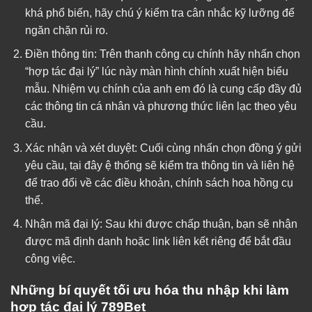
khá phổ biến, hãy chú ý kiểm tra cân nhắc kỹ lưỡng để
ngăn chặn rủi ro.
Điền thông tin: Trên thanh công cụ chính hãy nhấn chọn
“hợp tác đại lý” lúc này màn hình chính xuất hiện biểu
mẫu. Nhiệm vụ chính của anh em đó là cung cấp đầy đủ
các thông tin cá nhân và phương thức liên lạc theo yêu
cầu.
Xác nhận và xét duyệt: Cuối cùng nhấn chọn đồng ý gửi
yêu cầu, tại đây ệ thống sẽ kiểm tra thông tin và liên hệ
để trao đổi về các điều khoản, chính sách hoa hồng cụ
thể.
Nhận mã đại lý: Sau khi được chấp thuận, bạn sẽ nhận
được mã định danh hoặc link liên kết riêng để bắt đầu
công việc.
Những bí quyết tối ưu hóa thu nhập khi làm
hợp tác đại lý 789Bet