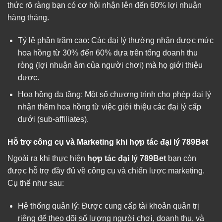
thức rõ ràng bạn có cơ hội nhận lên đến 60% lợi nhuận
hàng tháng.
Tỷ lệ phần trăm cao: Các đại lý thường nhận được mức
hoa hồng từ 30% đến 60% dựa trên tổng doanh thu
ròng (lợi nhuận âm của người chơi) mà họ giới thiệu
được.
Hoa hồng đa tầng: Một số chương trình cho phép đại lý
nhận thêm hoa hồng từ việc giới thiệu các đại lý cấp
dưới (sub-affiliates).
Hỗ trợ công cụ và Marketing khi hợp tác đại lý 789Bet
Ngoài ra khi thực hiện
hợp tác đại lý 789Bet
bạn còn
được hỗ trợ đầy đủ về công cụ và chiến lược marketing.
Cụ thể như sau:
Hệ thống quản lý: Được cung cấp tài khoản quản trị
riêng để theo dõi số lượng người chơi, doanh thu, và