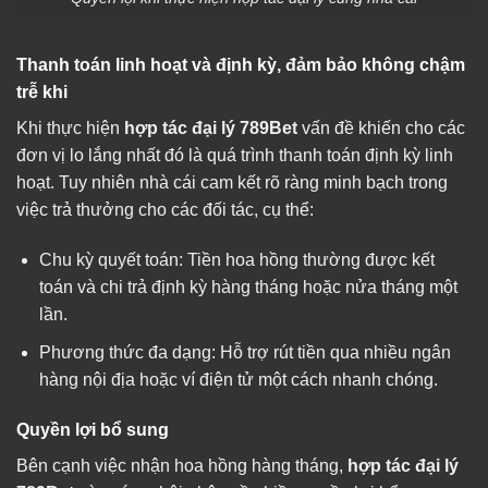
Thanh toán linh hoạt và định kỳ, đảm bảo không chậm
trễ khi
Khi thực hiện
hợp tác đại lý 789Bet
vấn đề khiến cho các
đơn vị lo lắng nhất đó là quá trình thanh toán định kỳ linh
hoạt. Tuy nhiên nhà cái cam kết rõ ràng minh bạch trong
việc trả thưởng cho các đối tác, cụ thể:
Chu kỳ quyết toán: Tiền hoa hồng thường được kết
toán và chi trả định kỳ hàng tháng hoặc nửa tháng một
lần.
Phương thức đa dạng: Hỗ trợ rút tiền qua nhiều ngân
hàng nội địa hoặc ví điện tử một cách nhanh chóng.
Quyền lợi bổ sung
Bên cạnh việc nhận hoa hồng hàng tháng,
hợp tác đại lý