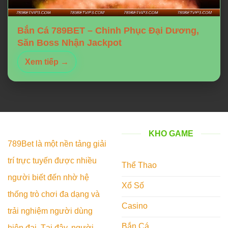
Bắn Cá 789BET – Chinh Phục Đại Dương,
Săn Boss Nhận Jackpot
Xem tiếp →
KHO GAME
789Bet là một nền tảng giải
trí trực tuyến được nhiều
Thể Thao
người biết đến nhờ hệ
Xổ Số
thống trò chơi đa dạng và
Casino
trải nghiệm người dùng
Bắn Cá
hiện đại. Tại đây, người