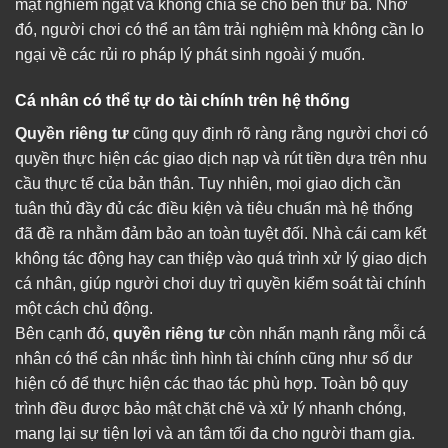
mật nghiêm ngặt và không chia sẻ cho bên thứ ba. Nhờ
đó, người chơi có thể an tâm trải nghiệm mà không cần lo
ngại về các rủi ro pháp lý phát sinh ngoài ý muốn.
Cá nhân có thể tự do tài chính trên hệ thống
Quyền riêng tư
cũng quy định rõ ràng rằng người chơi có
quyền thực hiện các giao dịch nạp và rút tiền dựa trên nhu
cầu thực tế của bản thân. Tuy nhiên, mọi giao dịch cần
tuân thủ đầy đủ các điều kiện và tiêu chuẩn mà hệ thống
đã đề ra nhằm đảm bảo an toàn tuyệt đối. Nhà cái cam kết
không tác động hay can thiệp vào quá trình xử lý giao dịch
cá nhân, giúp người chơi duy trì quyền kiểm soát tài chính
một cách chủ động.
Bên cạnh đó,
quyền riêng tư
còn nhấn mạnh rằng mỗi cá
nhân có thể cân nhắc tình hình tài chính cũng như số dư
hiện có để thực hiện các thao tác phù hợp. Toàn bộ quy
trình đều được bảo mật chặt chẽ và xử lý nhanh chóng,
mang lại sự tiện lợi và an tâm tối đa cho người tham gia.