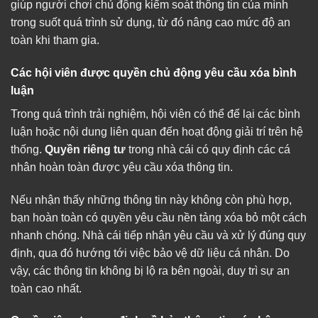
giúp người chơi chủ động kiểm soát thông tin của mình
trong suốt quá trình sử dụng, từ đó nâng cao mức độ an
toàn khi tham gia.
Các hội viên được quyền chủ động yêu cầu xóa bình
luận
Trong quá trình trải nghiệm, hội viên có thể để lại các bình
luận hoặc nội dung liên quan đến hoạt động giải trí trên hệ
thống.
Quyền riêng tư
trong nhà cái có quy định các cá
nhân hoàn toàn được yêu cầu xóa thông tin.
Nếu nhận thấy những thông tin này không còn phù hợp,
bạn hoàn toàn có quyền yêu cầu nền tảng xóa bỏ một cách
nhanh chóng. Nhà cái tiếp nhận yêu cầu và xử lý đúng quy
định, qua đó hướng tới việc bảo vệ dữ liệu cá nhân. Do
vậy, các thông tin không bị lộ ra bên ngoài, duy trì sự an
toàn cao nhất.