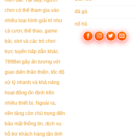
chơi có thể tham gia vào
đá gà
nhiều loại hình giải trí như
nổ hũ
cá cược thể thao, game
bài, slot và các trò chơi
trực tuyến hấp dẫn khác.
789Bet gây ấn tượng với
giao diện thân thiện, tốc độ
xử lý nhanh và khả năng
hoạt động ổn định trên
nhiều thiết bị. Ngoài ra,
nền tảng còn chú trọng đến
bảo mật thông tin, dịch vụ
hỗ trợ khách hàng tận tình